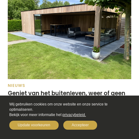
NIEUWS
Geniet van het buitenleven, weer of geen
weer: de meerwaarde van
Wij gebruiken cookies om onze website en onze service te 
terrasoverkappingen
optimaliseren.

Geniet langer van je terras met een terrasoverkapping op maat.
Bekijk voor meer informatie het
privacybeleid.
Beschermt tegen regen en zon ...
Update voorkeuren
Accepteer
MAAK EEN AFSPRAAK
Lees verder