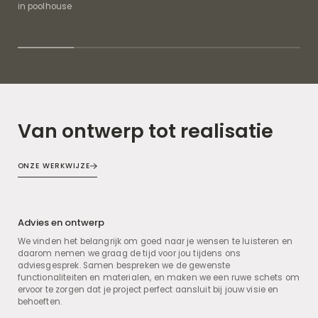
in poolhouse
Ont
Van ontwerp tot realisatie
ONZE WERKWIJZE
Advies en ontwerp
We vinden het belangrijk om goed naar je wensen te luisteren en
daarom nemen we graag de tijd voor jou tijdens ons
adviesgesprek. Samen bespreken we de gewenste
functionaliteiten en materialen, en maken we een ruwe schets om
ervoor te zorgen dat je project perfect aansluit bij jouw visie en
behoeften.