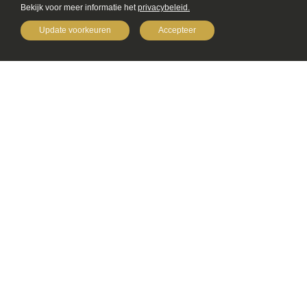
Bekijk voor meer informatie het
privacybeleid.
Update voorkeuren
Accepteer
MAAK EEN AFSPRAAK
Laat je verrassen door
onze mogelijkheden!