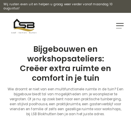
Wij rusten even uit en helpen u graag weer verder vanaf maandag 10
augustus!
Bijgebouwen en
workshopsateliers:
Creëer extra ruimte en
comfort in je tuin
Wie droomt er niet van een multifunctionele ruimte in de tuin? Een
bijgebouw biedt tal van mogelijkheden om je woonplezier te
vergroten. Of je nu op zoek bent naar een praktische tuinberging,
een stijlvol poolhouse, een praktijkruimte, een gastenverblijf voor
vrienden en familie of zelfs een gezellige ruimte voor workshops,
bij LSB Blokhutten ben je aan het juiste adres.