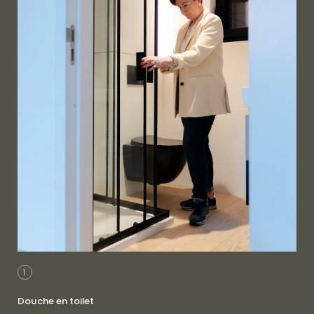
1
2
Douche en toilet
Koo