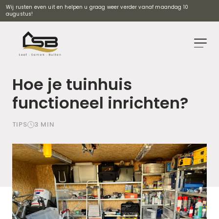
Wij rusten even uit en helpen u graag weer verder vanaf maandag 10
augustus!
Hoe je tuinhuis
functioneel inrichten?
TIPS
3
MIN