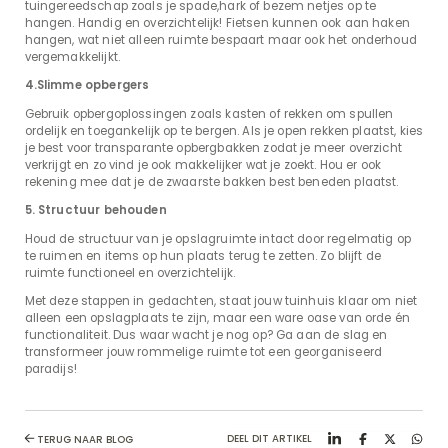
tuingereedschap zoals je spade,hark of bezem netjes op te
hangen. Handig en overzichtelijk! Fietsen kunnen ook aan haken
hangen, wat niet alleen ruimte bespaart maar ook het onderhoud
vergemakkelijkt.
4.Slimme opbergers
Gebruik opbergoplossingen zoals kasten of rekken om spullen
ordelijk en toegankelijk op te bergen. Als je open rekken plaatst, kies
je best voor transparante opbergbakken zodat je meer overzicht
verkrijgt en zo vind je ook makkelijker wat je zoekt. Hou er ook
rekening mee dat je de zwaarste bakken best beneden plaatst.
5. Structuur behouden
Houd de structuur van je opslagruimte intact door regelmatig op
te ruimen en items op hun plaats terug te zetten. Zo blijft de
ruimte functioneel en overzichtelijk.
Met deze stappen in gedachten, staat jouw tuinhuis klaar om niet
alleen een opslagplaats te zijn, maar een ware oase van orde én
functionaliteit. Dus waar wacht je nog op? Ga aan de slag en
transformeer jouw rommelige ruimte tot een georganiseerd
paradijs!
DEEL DIT ARTIKEL
TERUG NAAR BLOG