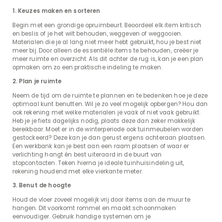
1. Keuzes maken en sorteren
Begin met een grondige opruimbeurt. Beoordeel elk item kritisch
en beslis of je het wilt behouden, weggeven of weggooien.
Materialen die je al lang niet meer hebt gebruikt, hou je best niet
meer bij. Door alleen de essentiële items te behouden, creëer je
meer ruimte en overzicht. Als dit achter de rug is, kan je een plan
opmaken om zo een praktische indeling te maken.
2. Plan je ruimte
Neem de tijd om de ruimte te plannen en te bedenken hoe je deze
optimaal kunt benutten. Wil je zo veel mogelijk opbergen? Hou dan
ook rekening met welke materialen je vaak of niet vaak gebruikt.
Heb je je fiets dagelijks nodig, plaats deze dan zeker makkelijk
bereikbaar. Moet er in de winterperiode ook tuinmeubelen worden
gestockeerd? Deze kan je dan gerust ergens achteraan plaatsen.
Een werkbank kan je best aan een raam plaatsen of waar er
verlichting hangt én best uiteraard in de buurt van
stopcontacten. Teken hierna je ideale tuinhuisindeling uit,
rekening houdend met elke vierkante meter.
3. Benut de hoogte
Houd de vloer zoveel mogelijk vrij door items aan de muur te
hangen. Dit voorkomt rommel en maakt schoonmaken
eenvoudiger. Gebruik handige systemen om je