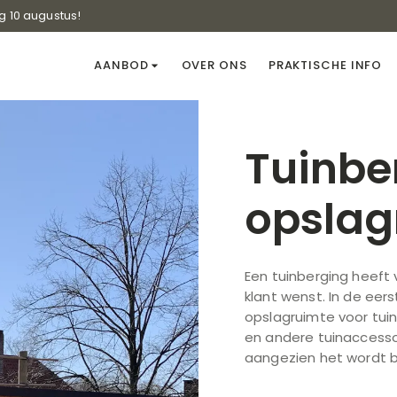
g 10 augustus!
AANBOD
OVER ONS
PRAKTISCHE INFO
Tuinbe
opslag
Een tuinberging heeft 
klant wenst. In de eers
opslagruimte voor tui
en andere tuinaccess
aangezien het wordt 