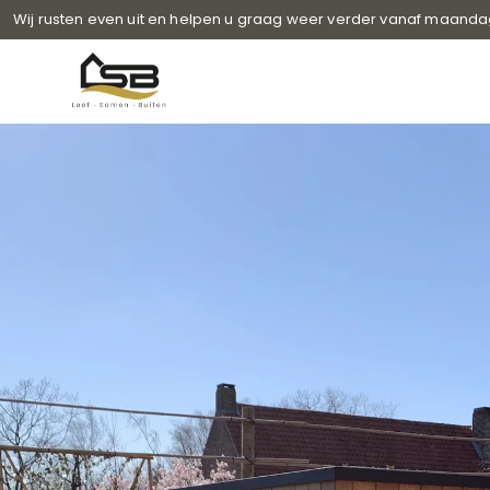
Wij rusten even uit en helpen u graag weer verder vanaf maanda