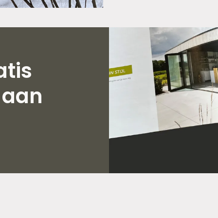
tis
 aan