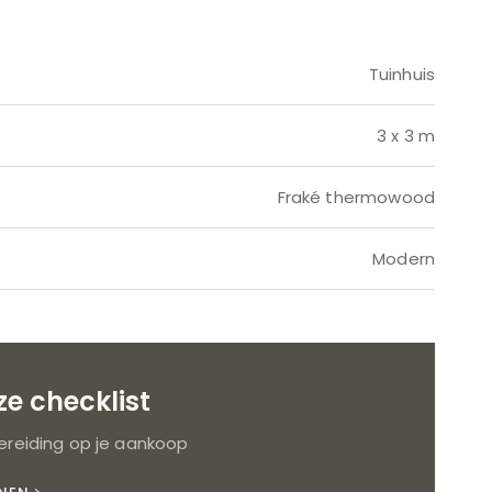
Tuinhuis
3 x 3 m
Fraké thermowood
Modern
e checklist
reiding op je aankoop