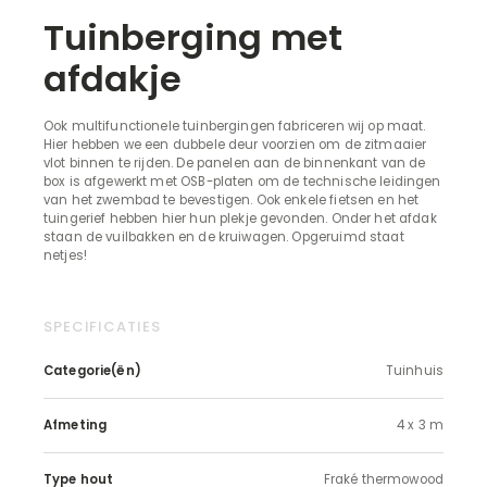
Tuinberging met
afdakje
Ook multifunctionele tuinbergingen fabriceren wij op maat.
Hier hebben we een dubbele deur voorzien om de zitmaaier
vlot binnen te rijden. De panelen aan de binnenkant van de
box is afgewerkt met OSB-platen om de technische leidingen
van het zwembad te bevestigen. Ook enkele fietsen en het
tuingerief hebben hier hun plekje gevonden. Onder het afdak
staan de vuilbakken en de kruiwagen. Opgeruimd staat
netjes!
SPECIFICATIES
Categorie(ën)
Tuinhuis
Afmeting
4 x 3 m
Type hout
Fraké thermowood