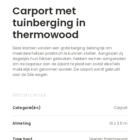
Carport met
tuinberging in
thermowood
Deze klanten vonden een grote berging belangrijk om
meerdere fietsen praktisch te kunnen stallen. Aangezien zij
dagelijks hun fietsen gebruiken, hebben we hen aangeraden
om de loopdeur aan de zijkant te plaatsen zodat elke fiets
makkelijk kan genomen worden. De carport wordt gebruikt
voor de 2de wagen.
SPECIFICATIES
Categorie(ën)
Carport
Afmeting
10 x 3.5 m
Type hout
Grenen thermowood