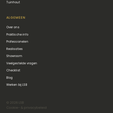
Tuinhout
ALGEMEEN
Over ons
Praktische info
Professionelen
Realisaties
Showroom
Veelgestelde vragen
Checklist
Blog
Werken bij LSB
©
2026
LSB
Cookie- & privacybeleid
Privacy instellingen wijzigen