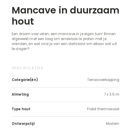
Mancave in duurzaam
hout
Een droom voor velen; een mancave in je eigen tuin! Binnen
afgewerkt met een toog om eindeloos te praten met je
vrienden, en wat vind je van een dartsbord om elkaar wat uit
te dagen?
SPECIFICATIES
Categorie(ën)
Terrasoverkapping
Afmeting
7 x 3.5 m
Type hout
Fraké thermowood
Ontwerpstijl
Modern