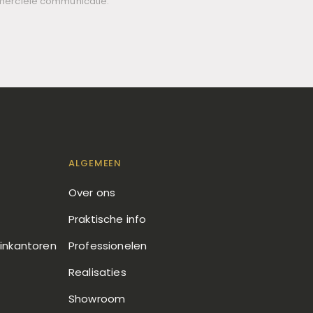
merciële communicatie.
ALGEMEEN
Over ons
Praktische info
uinkantoren
Professionelen
Realisaties
Showroom