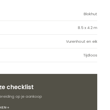
Blokhut
8.5 x 4.2 m
Vurenhout en eik
Tijdloos
e checklist
reiding op je aankoop
NNEN