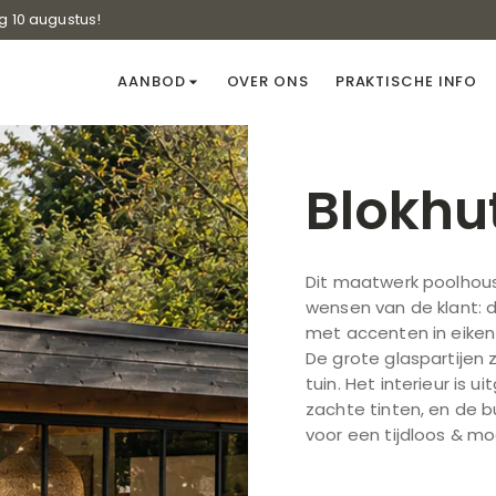
g 10 augustus!
AANBOD
OVER ONS
PRAKTISCHE INFO
Blokhut
Dit maatwerk poolhou
wensen van de klant: 
met accenten in eiken p
De grote glaspartijen
tuin. Het interieur is 
zachte tinten, en de 
voor een tijdloos & mo