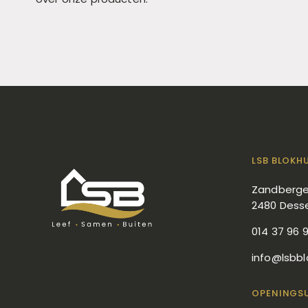
LSB BLOKH
Zandberge
2480 Dess
014 37 96 
info@lsbbl
OPENINGS