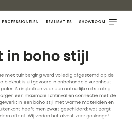
PROFESSIONELEN
REALISATIES
SHOWROOM
 in boho stijl
se met tuinberging werd volledig afgestemd op de
de blokhut is uitgevoerd in onbehandeld vurenhout
alen & ringbalken voor een natuurlijke uitstraling.
 zorgen een maximale lichtinval en connectie met de
uitgewerkt in een boho stijl met warme materialen en
buitenkant heeft men zwart geschilderd; wat zorgt
dern effect. Wij vinden het alvast zeer geslaagd!