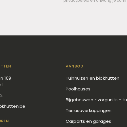
privacybeleid en ontvang je com
UTTEN
AANBOD
n 109
Tuinhuizen en blokhutten
el
Poolhouses
92
Bijgebouwen - zorgunits - t
okhutten.be
Terrasoverkappingen
UREN
Carports en garages