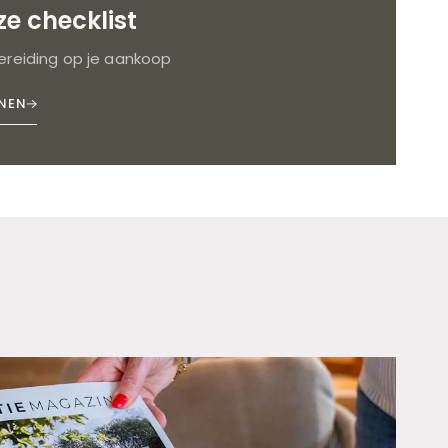
e checklist
reiding op je aankoop
NNEN