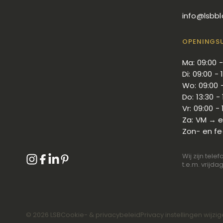
info@lsbbl
OPENINGS
Ma: 09:00 -
Di: 09:00 - 
Wo: 09:00 -
Do: 13:30 - 
Vr: 09:00 - 
Za: VM → e
Zon- en f
Wij zijn tel
t.e.m. vrijd
©
2026
LSB
Cookie- & privacybeleid
Privacy instellingen wijzi