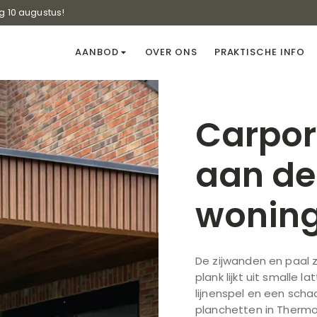
g 10 augustus!
AANBOD
OVER ONS
PRAKTISCHE INFO
Carpo
aan de
wonin
De zijwanden en paal zi
plank lijkt uit smalle
lijnenspel en een scha
planchetten in Thermo 