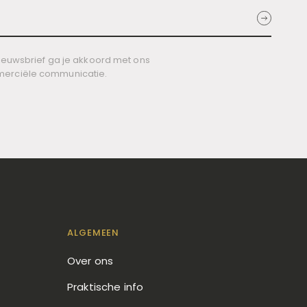
 nieuwsbrief ga je akkoord met ons
merciële communicatie.
ALGEMEEN
Over ons
Praktische info