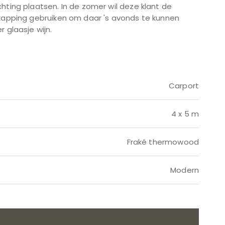
hting plaatsen. In de zomer wil deze klant de
rkapping gebruiken om daar 's avonds te kunnen
 glaasje wijn.
Carport
4 x 5 m
Fraké thermowood
Modern