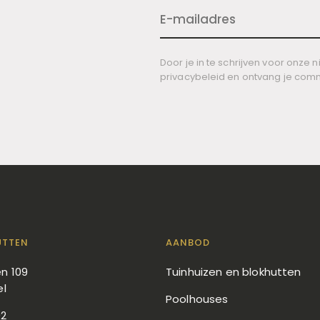
Door je in te schrijven voor onze
privacybeleid en ontvang je com
UTTEN
AANBOD
n 109
Tuinhuizen en blokhutten
el
Poolhouses
92