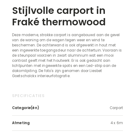
Stijlvolle carport in
Fraké thermowood
Deze moderne, strakke carport is aangebouwd aan de gevel
van de woning om de wagen tegen weer en wind te
beschermen. De achterwand is ook afgewerkt in hout met
een ingewerkte toegangsdeur naar de achtertuin. Vooraan is
de steunpaal voorzien in zwart aluminium wat een mooi
contrast geeft met het houtwerk. Er is ook gedacht aan
lichtpunten met ingewerkte spots en een Led-strip aan de
dakomlijsting. De foto's zijn genomen door Liesbet
Goetschalckx interieurfotografie.
SPECIFICATIES
Categorie(ën)
Carport
Afmeting
4 x 6m