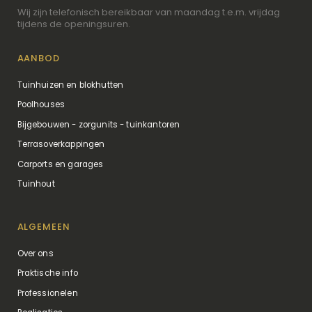
Wij zijn telefonisch bereikbaar van maandag t.e.m. vrijdag
tijdens de openingsuren.
AANBOD
Tuinhuizen en blokhutten
Poolhouses
Bijgebouwen - zorgunits - tuinkantoren
Terrasoverkappingen
Carports en garages
Tuinhout
ALGEMEEN
Over ons
Praktische info
Professionelen