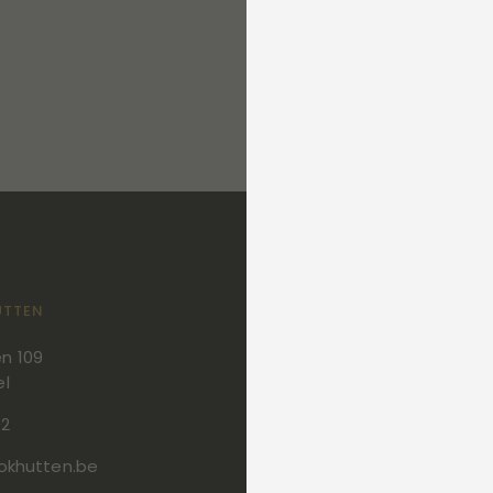
Door je in te schrijven voor onze
privacybeleid en ontvang je com
UTTEN
AANBOD
n 109
Tuinhuizen en blokhutten
el
Poolhouses
92
Bijgebouwen - zorgunits - t
okhutten.be
Terrasoverkappingen