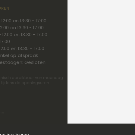
UREN
Carports en garages
Tuinhout
 12:00 en 13:30 - 17:00
12:00 en 13:30 - 17:00
 12:00 en 13:30 - 17:00
17:00
12:00 en 13:30 - 17:00
nkel op afspraak
eestdagen: Gesloten
efonisch bereikbaar van maandag
ag tijdens de openingsuren.
gen
ptimaliseren.
