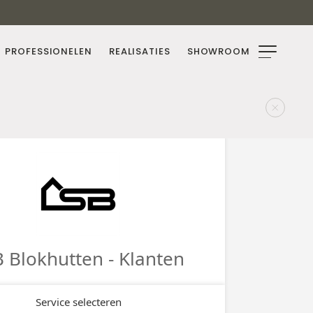
PROFESSIONELEN
REALISATIES
SHOWROOM
dbouwer of projectontwikkelaar en
van je klanten naar bijgebouwen? En
f ontbreekt het je aan tijd? Wij
praten over mogelijke
lijkheden voor een samenwerking?
en helpen?
r info naar
info@lsbblokhutten.be