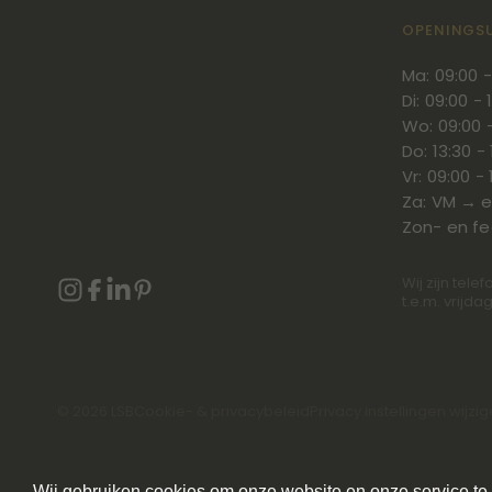
OPENINGS
Ma: 09:00 -
Di: 09:00 - 
Wo: 09:00 -
Do: 13:30 - 
Vr: 09:00 - 
Za: VM → e
Zon- en f
Wij zijn tel
t.e.m. vrijd
©
2026
LSB
Cookie- & privacybeleid
Privacy instellingen wijzi
Wij gebruiken cookies om onze website en onze service te o