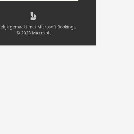
ofessionaliteit en vertrouwen staan centraal in onze
. LSB blokhutten is jouw professionele partner voor
ebouwen waar je echt op kan rekenen. Ook voor
en/schuttingen/afsluitingen in verschillende
atwerk kan je bij ons terecht.
amenwerkingen een
persoonlijke invulling
. Onze
ten & leveranciers onderhouden we het liefst face to
e elkaar kennen, hoe preciezer we onze strategieën
 afstemmen. Daarom mikken wij op
langdurige
over jaren zijn opgebouwd.
e showroom te bezoeken?