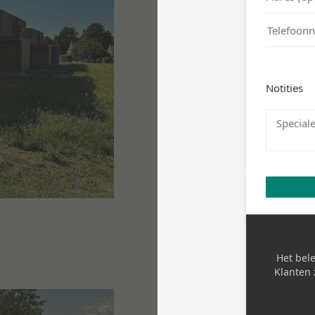
Wij begeleiden jo
vakkennis en passi
mag je rekenen o
wensen van de kla
we steeds hetzelf
Wij zijn jouw
perfe
uitgebreide servic
verder zodat jij z
Je professi