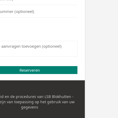
u of jouw klant stap voor stap met doorgedreven
e. Dankzij onze persoonlijke aanpak en ervaring
p een geslaagd resultaat, helemaal op maat van de
nt. Dat mag je echt letterlijk nemen. Daarbij houden
de doel voor ogen: jou ontzorgen.
cte partner
! Advies op maat, op tijd geleverd of
e- wij staan voor jou klaar en
helpen jou
heel graag
ich volledig op jouw zaak kan concentreren.
onele partner