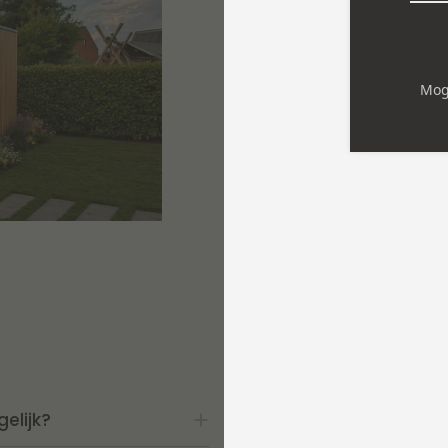
Transparantie, pr
dagelijkse werking
poolhouses & bijg
houten tuinscherm
uitvoeringen of ma
Wij geven aan s
relaties met klan
face. Hoe beter w
op elkaar kunnen
partnerships
die 
elijk?
Is het de moeite om d