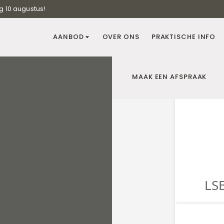
g 10 augustus!
AANBOD
OVER ONS
PRAKTISCHE INFO
MAAK EEN AFSPRAAK
Ben je tuinaannemer, zwemba
krijg je regelmatig de vraag 
heb je niet voldoende kennis o
vinden het altijd leuk om te 
samenwerkingen. Zie je moge
Wij horen graag van je!
Waar zouden we je mee kunn
Interesse? Mail snel voor mee
MAAK EEN AFSPRAAK