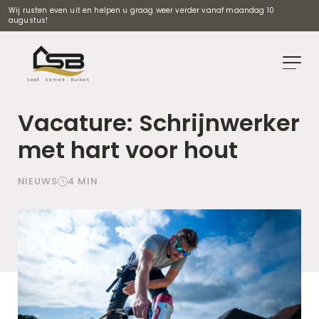
Wij rusten even uit en helpen u graag weer verder vanaf maandag 10
augustus!
Vacature: Schrijnwerker
met hart voor hout
NIEUWS
4
MIN