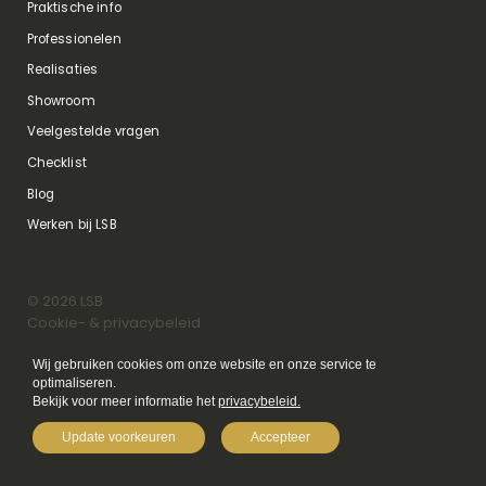
Praktische info
Professionelen
Realisaties
Showroom
Veelgestelde vragen
Checklist
Blog
Werken bij LSB
©
2026
LSB
Cookie- & privacybeleid
Privacy instellingen wijzigen
Website door
iSmart
Wij gebruiken cookies om onze website en onze service te 
optimaliseren.

Bekijk voor meer informatie het
privacybeleid.
Update voorkeuren
Accepteer
MAAK EEN AFSPRAAK