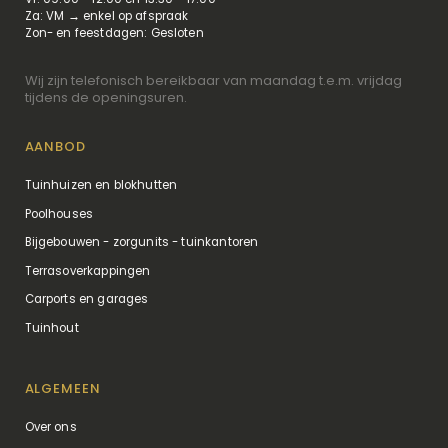
Za: VM → enkel op afspraak
Zon- en feestdagen: Gesloten
Wij zijn telefonisch bereikbaar van maandag t.e.m. vrijdag
tijdens de openingsuren.
AANBOD
Tuinhuizen en blokhutten
Poolhouses
Bijgebouwen - zorgunits - tuinkantoren
Terrasoverkappingen
Carports en garages
Tuinhout
ALGEMEEN
Over ons