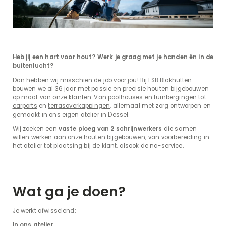
Heb jij een hart voor hout? Werk je graag met je handen én in de
buitenlucht?
Dan hebben wij misschien de job voor jou! Bij LSB Blokhutten
bouwen we al 36 jaar met passie en precisie houten bijgebouwen
op maat van onze klanten. Van
poolhouses
en
tuinbergingen
tot
carports
en
terrasoverkappingen
, allemaal met zorg ontworpen en
gemaakt in ons eigen atelier in Dessel.
Wij zoeken een
vaste ploeg van 2 schrijnwerkers
die samen
willen werken aan onze houten bijgebouwen; van voorbereiding in
het atelier tot plaatsing bij de klant, alsook de na-service.
Wat ga je doen?
Je werkt afwisselend:
In ons atelier